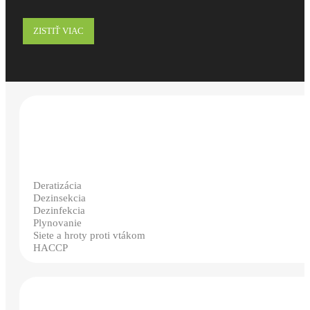
ZISTIŤ VIAC
Deratizácia
Dezinsekcia
Dezinfekcia
Plynovanie
Siete a hroty proti vtákom
HACCP