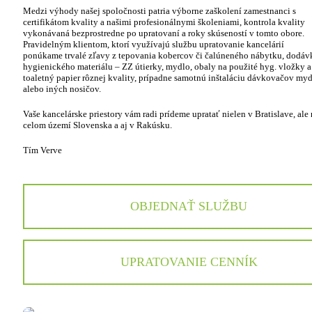
Medzi výhody našej spoločnosti patria výborne zaškolení zamestnanci s
certifikátom kvality a našimi profesionálnymi školeniami, kontrola kvality
vykonávaná bezprostredne po upratovaní a roky skúseností v tomto obore.
Pravidelným klientom, ktorí využívajú službu upratovanie kancelárií
ponúkame trvalé zľavy z tepovania kobercov či čalúneného nábytku, dodáv
hygienického materiálu – ZZ útierky, mydlo, obaly na použité hyg. vložky a
toaletný papier rôznej kvality, prípadne samotnú inštaláciu dávkovačov myd
alebo iných nosičov.
Vaše kancelárske priestory vám radi prídeme upratať nielen v Bratislave, ale
celom území Slovenska a aj v Rakúsku.
Tím Verve
OBJEDNAŤ SLUŽBU
UPRATOVANIE CENNÍK