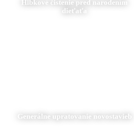
Hĺbkové čistenie pred narodením
dieťaťa
Generálne upratovanie novostavieb