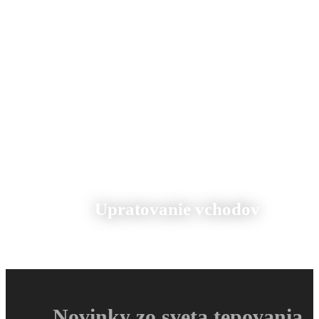
Upratovanie vchodov
Novinky zo sveta tepovania