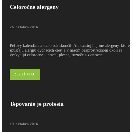
Celoročné alergény
26. októbra 2016
Peľový kalendár na tento rok skončil. Ale existujú aj iné alergény, ktoré
spúšťajú alergiu dýchacích ciest a v našom bezprostrednom okolí sa
vyskytujú celoročne – prach, plesne, roztoče a zvieracie…
ZISTIŤ VIAC
Tepovanie je profesia
19. októbra 2016