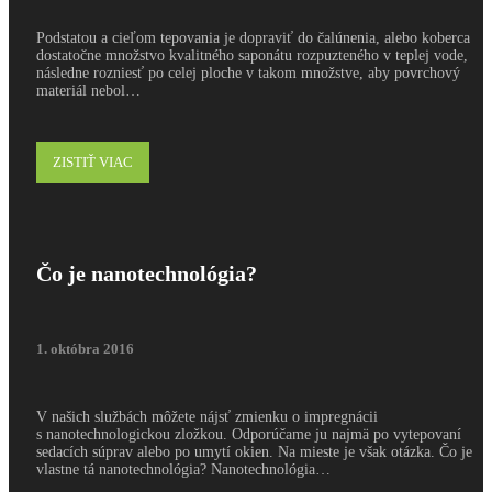
Podstatou a cieľom tepovania je dopraviť do čalúnenia, alebo koberca
dostatočne množstvo kvalitného saponátu rozpuzteného v teplej vode,
následne rozniesť po celej ploche v takom množstve, aby povrchový
materiál nebol…
ZISTIŤ VIAC
Čo je nanotechnológia?
1. októbra 2016
V našich službách môžete nájsť zmienku o impregnácii
s nanotechnologickou zložkou. Odporúčame ju najmä po vytepovaní
sedacích súprav alebo po umytí okien. Na mieste je však otázka. Čo je
vlastne tá nanotechnológia? Nanotechnológia…