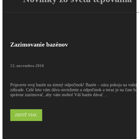
Zazimovanie bazénov
12. novembra 2016
Pripravte svoj bazén na zimný odpočinok! Bazén – oáza pokoja na vašej
záhrade. Celé leto vám dáva osvieženie a odpočinok a teraz je na čase ho
správne zazimovať, aby vám mohol Váš bazén dávať…
ZISTIŤ VIAC