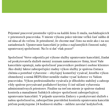
Príjemné pracovné prostredie vplýva na každú ženu či muža, nachádzajúcich
v priestoroch pracoviska. V mieste výkonu práce trávime veľkú časť nášho d
od rána až do večera. Je prirodzené, že chceme mať čisto na stole ako i na soc
zariadeniach. Upratovanie kancelárií je jedna z najčastejších činností našej
upratovacej spoločnosti. Na čo si dať však pozor?
Spoločnosť Verve odporúča pri výkone služby upratovanie kancelárií, žiada
od poskytovateľa služieb menný zoznam zamestnancov firmy, ktorí Vaše
kancelárie upratujú, naša spoločnosť pracovníkov predstaví osobne klientov
Ako druhý faktor zabezpečujúci riadny výkon služby je správna čistiaca
chémia a potrebné vybavenie – obyčajný komerčný vysávač, ktorého výkon 
obmedzený a nemá HEPA filter nemôže riadne vysať koberce vo Vašom
pracovisku. Výkon profesionálneho vysávača je dlhodobo stabilný a zabezp
vždy správne povysávané podlahové krytiny či iné súčasti vybavenia
administratívnych priestorov. Finálne na treťom mieste je správne riadená
kontrola a manažment ľudských zdrojov spoločnosti zabezpečujúcej
upratovanie kancelárií. V prípade uzavretia Zmluvy o poskytovaní služieb s
našou spoločnosťou, zabezpečíme pravidelnú kontrolu upratovania kancelári
pričom poskytujeme 24 hodinovú službu – môžete zavolať kedykoľvek.