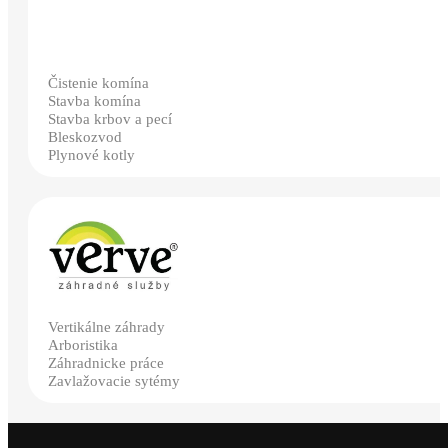
Čistenie komína
Stavba komína
Stavba krbov a pecí
Bleskozvod
Plynové kotly
Vertikálne záhrady
Arboristika
Záhradnicke práce
Zavlažovacie sytémy