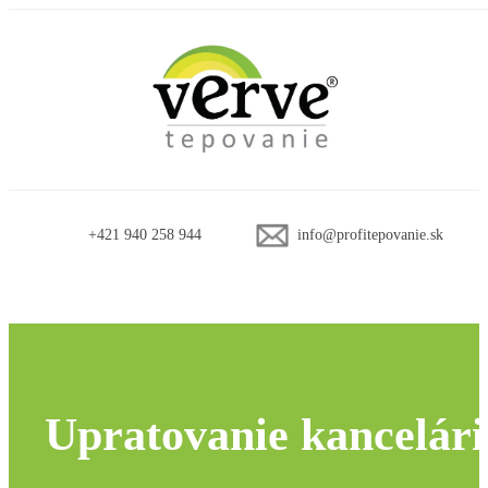
+421 940 258 944
info@profitepovanie.sk
Home
/
Upratovacie služby
/ Upratovanie kancelárií
Upratovanie kancelári