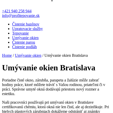
+421 940 258 944
info@profitepovanie.sk
Čistenie bazénov
Upratovacie služby
Tepovanie
Umývanie okien
Čistenie parou
Čistenie podláh
Home
/
Umývanie okien
/ Umývanie okien Bratislava
Umývanie okien Bratislava
Poriadne čisté okno, zárubňa, parapeta a žalúzie môže zabrať
hodiny práce, ktoré môžete tráviť s Vašou rodinou, priateľmi či v
práci. Správne umyté okná dodávajú priestoru nový rozmer a
estetiku.
Naši pracovníci používajú pri umývaní okien v Bratislave
certifikovanú chémiu, ktorá okná nie len čistí, ale aj dezinfikuje. Pri
bielych plastových zárubniach dokážeme odstrániť aj známky