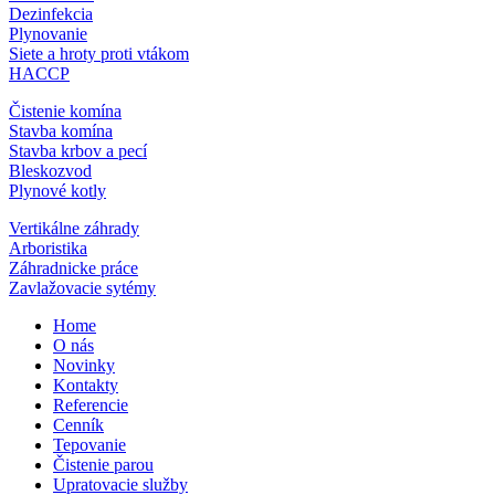
Dezinfekcia
Plynovanie
Siete a hroty proti vtákom
HACCP
Čistenie komína
Stavba komína
Stavba krbov a pecí
Bleskozvod
Plynové kotly
Vertikálne záhrady
Arboristika
Záhradnicke práce
Zavlažovacie sytémy
Home
O nás
Novinky
Kontakty
Referencie
Cenník
Tepovanie
Čistenie parou
Upratovacie služby