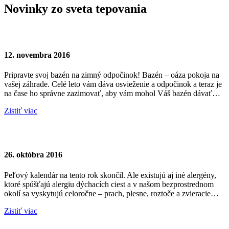
Novinky zo sveta tepovania
Zazimovanie bazénov
12. novembra 2016
Pripravte svoj bazén na zimný odpočinok! Bazén – oáza pokoja na
vašej záhrade. Celé leto vám dáva osvieženie a odpočinok a teraz je
na čase ho správne zazimovať, aby vám mohol Váš bazén dávať…
Zistiť viac
Celoročné alergény
26. októbra 2016
Peľový kalendár na tento rok skončil. Ale existujú aj iné alergény,
ktoré spúšťajú alergiu dýchacích ciest a v našom bezprostrednom
okolí sa vyskytujú celoročne – prach, plesne, roztoče a zvieracie…
Zistiť viac