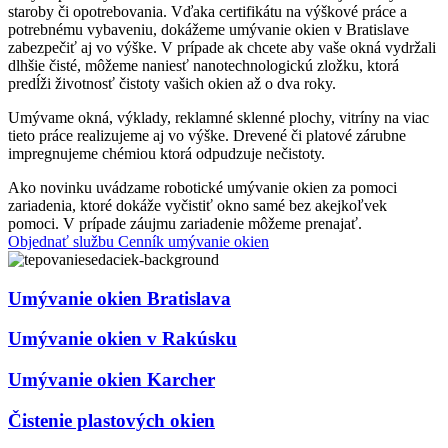
staroby či opotrebovania. Vďaka certifikátu na výškové práce a
potrebnému vybaveniu, dokážeme umývanie okien v Bratislave
zabezpečiť aj vo výške. V prípade ak chcete aby vaše okná vydržali
dlhšie čisté, môžeme naniesť nanotechnologickú zložku, ktorá
predĺži životnosť čistoty vašich okien až o dva roky.
Umývame okná, výklady, reklamné sklenné plochy, vitríny na viac
tieto práce realizujeme aj vo výške. Drevené či platové zárubne
impregnujeme chémiou ktorá odpudzuje nečistoty.
Ako novinku uvádzame robotické umývanie okien za pomoci
zariadenia, ktoré dokáže vyčistiť okno samé bez akejkoľvek
pomoci. V prípade záujmu zariadenie môžeme prenajať.
Objednať službu
Cenník umývanie okien
Umývanie okien Bratislava
Umývanie okien v Rakúsku
Umývanie okien Karcher
Čistenie plastových okien