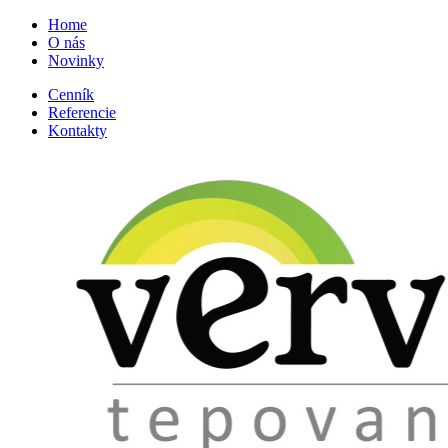
Home
O nás
Novinky
Cenník
Referencie
Kontakty