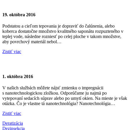
Tepovanie je profesia
19. októbra 2016
Podstatou a cieľom tepovania je dopraviť do čalúnenia, alebo
koberca dostatočne množstvo kvalitného saponátu rozpuzteného v
teplej vode, následne rozniesť po celej ploche v takom množstve,
aby povrchový materiál nebol…
Zistiť viac
Čo je nanotechnológia?
1. októbra 2016
V našich službách môžete nájsť zmienku o impregnácii
s nanotechnologickou zložkou. Odporúčame ju najmä po
vytepovaní sedacích súprav alebo po umytí okien. Na mieste je však
otázka. Čo je vlastne tá nanotechnológia? Nanotechnológia…
Zistiť viac
Deratizácia
Dezinsekcia