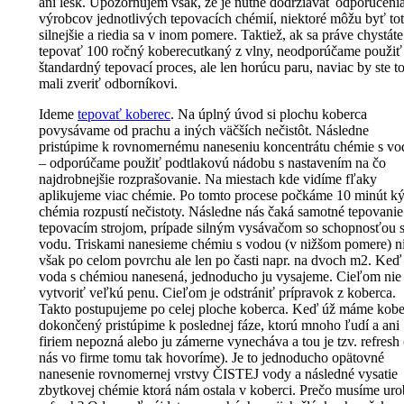
ani lesk. Upozorňujem však, že je nutné dodržiavať odporučeni
výrobcov jednotlivých tepovacích chémií, niektoré môžu byť tot
silnejšie a riedia sa v inom pomere. Taktiež, ak sa práve chystáte
tepovať 100 ročný koberecutkaný z vlny, neodporúčame použiť
štandardný tepovací proces, ale len horúcu paru, naviac by ste t
mali zveriť odborníkovi.
Ideme
tepovať koberec
. Na úplný úvod si plochu koberca
povysávame od prachu a iných väčších nečistôt. Následne
pristúpime k rovnomernému naneseniu koncentrátu chémie s v
– odporúčame použiť podtlakovú nádobu s nastavením na čo
najdrobnejšie rozprašovanie. Na miestach kde vidíme fľaky
aplikujeme viac chémie. Po tomto procese počkáme 10 minút k
chémia rozpustí nečistoty. Následne nás čaká samotné tepovanie
tepovacím strojom, prípade silným vysávačom so schopnosťou 
vodu. Triskami nanesieme chémiu s vodou (v nižšom pomere) n
však po celom povrchu ale len po časti napr. na dvoch m2. Keď 
voda s chémiou nanesená, jednoducho ju vysajeme. Cieľom nie 
vytvoriť veľkú penu. Cieľom je odstrániť prípravok z koberca.
Takto postupujeme po celej ploche koberca. Keď úž máme kobe
dokončený pristúpime k poslednej fáze, ktorú mnoho ľudí a ani
firiem nepozná alebo ju zámerne vynecháva a tou je tzv. refresh 
nás vo firme tomu tak hovoríme). Je to jednoducho opätovné
nanesenie rovnomernej vrstvy ČISTEJ vody a následné vysatie
zbytkovej chémie ktorá nám ostala v koberci. Prečo musíme uro