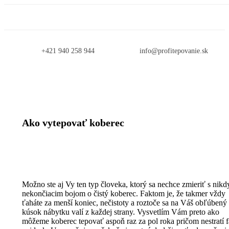
+421 940 258 944
info@profitepovanie.sk
Home
/
Novinky
/ Ako vytepovať koberec
Ako vytepovať koberec
Možno ste aj Vy ten typ človeka, ktorý sa nechce zmieriť s nikd
nekončiacim bojom o čistý koberec. Faktom je, že takmer vždy
ťaháte za menší koniec, nečistoty a roztoče sa na Váš obľúbený
kúsok nábytku valí z každej strany. Vysvetlím Vám preto ako
môžeme koberec tepovať aspoň raz za pol roka pričom nestratí 