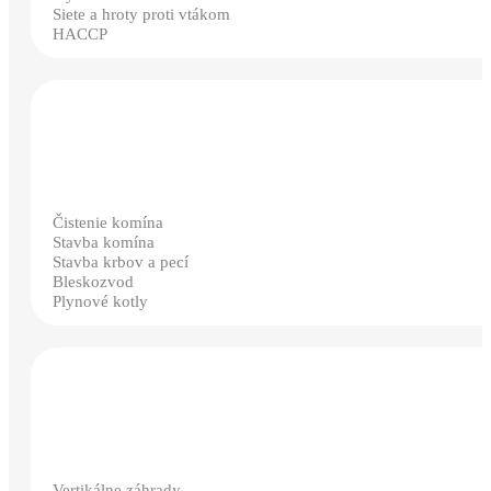
Siete a hroty proti vtákom
HACCP
Čistenie komína
Stavba komína
Stavba krbov a pecí
Bleskozvod
Plynové kotly
Vertikálne záhrady