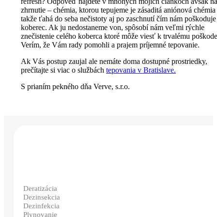
refresh? Odpoveď nájdete v mnohých mojich článkoch avšak n
zhrnutie – chémia, ktorou tepujeme je zásaditá aniónová chémia
takže ťahá do seba nečistoty aj po zaschnutí čím nám poškoduje
koberec. Ak ju nedostaneme von, spôsobí nám veľmi rýchle
znečistenie celého koberca ktoré môže viesť k trvalému poškode
Verím, že Vám rady pomohli a prajem príjemné tepovanie.
Ak Vás postup zaujal ale nemáte doma dostupné prostriedky,
prečítajte si viac o službách
tepovania v Bratislave.
S prianím pekného dňa Verve, s.r.o.
Deratizácia
Dezinsekcia
Dezinfekcia
Plynovanie