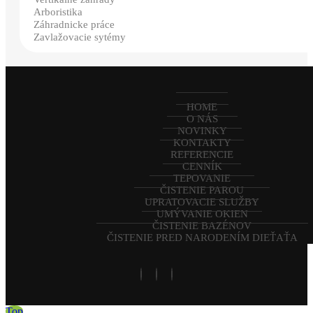
Arboristika
Záhradnicke práce
Zavlažovacie sytémy
HOME
O NÁS
NOVINKY
KONTAKTY
REFERENCIE
CENNÍK
TEPOVANIE
ČISTENIE PAROU
UPRATOVACIE SLUŽBY
UMÝVANIE OKIEN
ČISTENIE BAZÉNOV
ČISTENIE PRED NARODENÍM DIEŤAŤA
Top